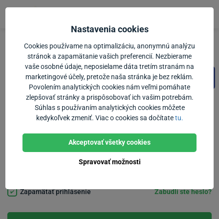
Prejsť na obsah
Nastavenia cookies
Cookies používame na optimalizáciu, anonymnú analýzu
Prihlásenie
stránok a zapamätanie vašich preferencií. Nezbierame
vaše osobné údaje, neposielame dáta tretím stranám na
Vstúpiť cez Google
marketingové účely, pretože naša stránka je bez reklám.
Vstúpiť cez Facebook
Povolením analytických cookies nám veľmi pomáhate
zlepšovať stránky a prispôsobovať ich vašim potrebám.
Súhlas s používaním analytických cookies môžete
alebo
kedykoľvek zmeniť. Viac o cookies sa dočítate
tu.
E-mail
Akceptovať všetky cookies
Heslo
Spravovať možnosti
Zapamätať prihlásenie
Zabudli ste heslo?